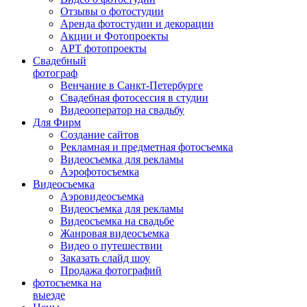
Отзывы о фотостудии
Аренда фотостудии и декорации
Акции и Фотопроекты
АРТ фотопроекты
Свадебный
фотограф
Венчание в Санкт-Петербурге
Свадебная фотосессия в студии
Видеооператор на свадьбу
Для Фирм
Создание сайтов
Рекламная и предметная фотосъемка
Видеосъемка для рекламы
Аэрофотосъемка
Видеосъемка
Аэровидеосъемка
Видеосъемка для рекламы
Видеосъемка на свадьбе
Жанровая видеосъемка
Видео о путешествии
Заказать слайд шоу
Продажа фотографий
фотосъемка на
выезде