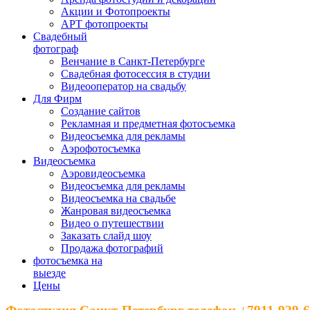
Акции и Фотопроекты
АРТ фотопроекты
Свадебный
фотограф
Венчание в Санкт-Петербурге
Свадебная фотосессия в студии
Видеооператор на свадьбу
Для Фирм
Создание сайтов
Рекламная и предметная фотосъемка
Видеосъемка для рекламы
Аэрофотосъемка
Видеосъемка
Аэровидеосъемка
Видеосъемка для рекламы
Видеосъемка на свадьбе
Жанровая видеосъемка
Видео о путешествии
Заказать слайд шоу
Продажа фотографий
фотосъемка на
выезде
Цены