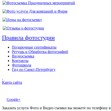
Правила фотостудии
Подарочные сертификаты
Ретушь и Обработка фотографий
Видеосъемка
Контакты
Фотошкола
Гид по Санкт-Петербургу
Карта сайта
Google+
Заказать услуги Фото и Видео съемки вы можете по телефону в