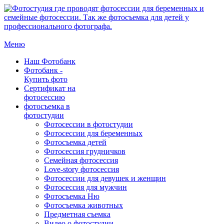
Меню
Наш Фотобанк
Фотобанк -
Купить фото
Сертификат на
фотосессию
фотосъемка в
фотостудии
Фотосессии в фотостудии
Фотосессии для беременных
Фотосъемка детей
Фотосессия грудничков
Семейная фотосессия
Love-story фотосессия
Фотосессии для девушек и женщин
Фотосессия для мужчин
Фотосъемка Ню
Фотосъемка животных
Предметная съемка
Видео о фотостудии