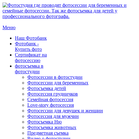
Меню
Наш Фотобанк
Фотобанк -
Купить фото
Сертификат на
фотосессию
фотосъемка в
фотостудии
Фотосессии в фотостудии
Фотосессии для беременных
Фотосъемка детей
Фотосессия грудничков
Семейная фотосессия
Love-story фотосессия
Фотосессии для девушек и женщин
Фотосессия для мужчин
Фотосъемка Ню
Фотосъемка животных
Предметная съемка
Видео о фотостудии