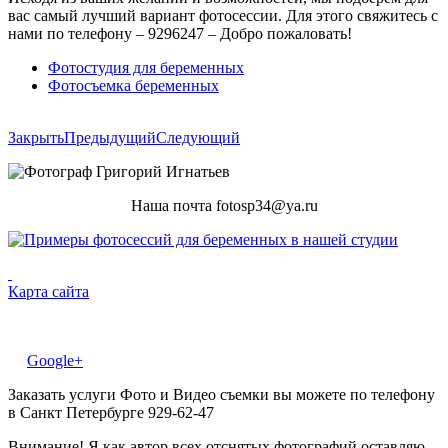
вас самый лучший вариант фотосессии. Для этого свяжитесь с
нами по телефону – 9296247 – Добро пожаловать!
Фотостудия для беременных
Фотосъемка беременных
Закрыть
Предыдущий
Следующий
Наша почта fotosp34@ya.ru
Карта сайта
Google+
Заказать услуги Фото и Видео съемки вы можете по телефону
в Санкт Петербурге 929-62-47
Внимание! Я как автор всех отснятых фотографий оставляю