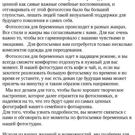
ценной как самые важные семейные воспоминания, и
отговаривать от этой фотосессии было бы большой
глупостью, лишать людей такой визуальной поддержки для
будущего поколения и самих себя.
Фотосессия для беременных происходит в разных жанрах.
Все стили и жанры мы согласовываем с вами. Для нас очень
важно то, чтобы все гармонировало с вашими чувствами и
эмоциями. Для фотосъемки вам потребуется только несколько
комплектов одежды для переодевания.
Фотосессия для беременных идет в щадящем режиме, и вы
всегда сможете комфортно отдохнуть в нужный для вас
момент. В нашей фотостудии есть кофе и чай, и, если вы
захотите реализовать большую фотосъемку по времени и во
время ее устанете, у нас есть диван где будущая мама может
прилечь на минутку и таким образом снять напряжение.
Мы все делаем для того, чтобы было хорошее творческое
настроение, которое далее отразится на фотоснимках, и
надеемся на то, что это будут одни из самых ценных
фотографий вашего семейного фотоархива.
Для того, чтобы узнать подробности, вы можете связаться с
нами и обговорить все моменты по фотосъемки беременных в
нашей фотостудии.
Исходя из ваших желаний и возможностей, мы подберем для