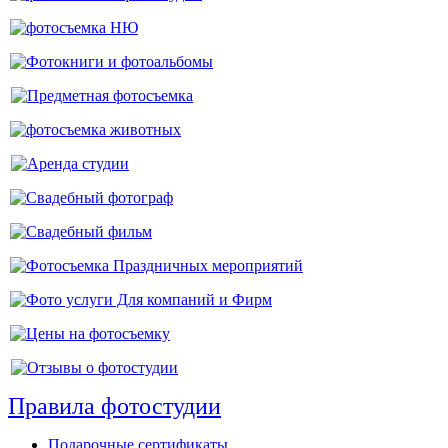
Правила фотостудии
Подарочные сертификаты