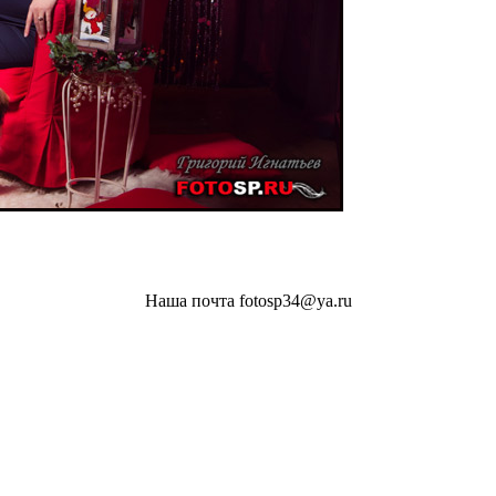
Наша почта fotosp34@ya.ru