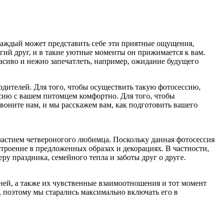
 каждый может представить себе эти приятные ощущения,
ногий друг, и в такие уютные моменты он прижимается к вам.
красиво и нежно запечатлеть, например, ожидание будущего
одителей. Для того, чтобы осуществить такую фотосессию,
сию с вашем питомцем комфортно. Для того, чтобы
воните нам, и мы расскажем вам, как подготовить вашего
участием четвероногого любимца. Поскольку данная фотосессия
троение в предложенных образах и декорациях. В частности,
у праздника, семейного тепла и заботы друг о друге.
ей, а также их чувственные взаимоотношения и тот момент
, поэтому мы старались максимально включать его в