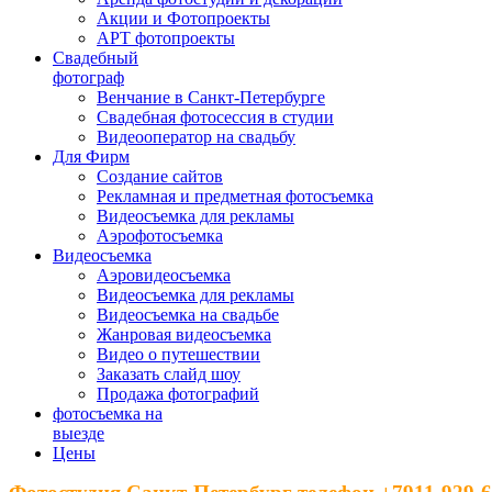
Акции и Фотопроекты
АРТ фотопроекты
Свадебный
фотограф
Венчание в Санкт-Петербурге
Свадебная фотосессия в студии
Видеооператор на свадьбу
Для Фирм
Создание сайтов
Рекламная и предметная фотосъемка
Видеосъемка для рекламы
Аэрофотосъемка
Видеосъемка
Аэровидеосъемка
Видеосъемка для рекламы
Видеосъемка на свадьбе
Жанровая видеосъемка
Видео о путешествии
Заказать слайд шоу
Продажа фотографий
фотосъемка на
выезде
Цены