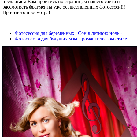
предлагаем Вам пройтись по страницам нашего сайта и
рассмотреть фрагменты уже осуществленных фотосессий!
Приятного просмотра!
Фотосессия для беременных «Сон в летнюю ночь»
Фотосъемка для будущих мам в романтическом стиле