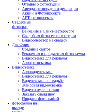
Отзывы о фотостудии
Аренда фотостудии и декорации
Акции и Фотопроекты
АРТ фотопроекты
Свадебный
фотограф
Венчание в Санкт-Петербурге
Свадебная фотосессия в студии
Видеооператор на свадьбу
Для Фирм
Создание сайтов
Рекламная и предметная фотосъемка
Видеосъемка для рекламы
Аэрофотосъемка
Видеосъемка
Аэровидеосъемка
Видеосъемка для рекламы
Видеосъемка на свадьбе
Жанровая видеосъемка
Видео о путешествии
Заказать слайд шоу
Продажа фотографий
фотосъемка на
выезде