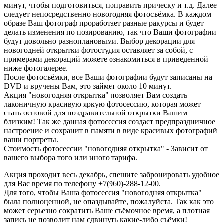
минут, чтобы подготовиться, поправить прическу и т.д. Далее
следует непосредственно новогодняя фотосъёмка. В каждом
образе Ваш фотограф проработает разные ракурсы и будет
делать изменения по позированию, так что Ваши фотографии
будут довольно разноплановыми. Выбор декорации для
новогодней открытки фотостудия оставляет за собой, с
примерами декораций можете ознакомиться в приведенной
ниже фотогалерее.
После фотосъёмки, все Ваши фотографии будут записаны на
DVD и вручены Вам, это займет около 10 минут.
Акция "новогодняя открытка" позволяет Вам создать
лаконичную красивую яркую фотосессию, которая может
стать основой для поздравительной открытки Вашим
близким! Так же данная фотосессия создаст предпраздничное
настроение и сохранит в памяти в виде красивых фотографий
ваши портреты.
Стоимость фотосессии "новогодняя открытка" - Зависит от
вашего выбора того или иного тарифа.
Акция проходит весь декабрь, спешите забронировать удобное
для Вас время по телефону +7(960)-288-12-00.
Для того, чтобы Ваша фотосессия "новогодняя открытка"
была полноценной, не опаздывайте, пожалуйста. Так как это
может серьезно сократить Ваше съёмочное время, а плотная
запись не позволит нам сдвинуть какие-либо съёмки!